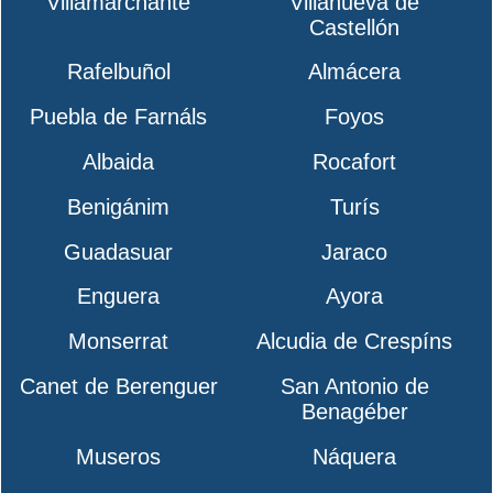
Villamarchante
Villanueva de
Castellón
Rafelbuñol
Almácera
Puebla de Farnáls
Foyos
Albaida
Rocafort
Benigánim
Turís
Guadasuar
Jaraco
Enguera
Ayora
Monserrat
Alcudia de Crespíns
Canet de Berenguer
San Antonio de
Benagéber
Museros
Náquera