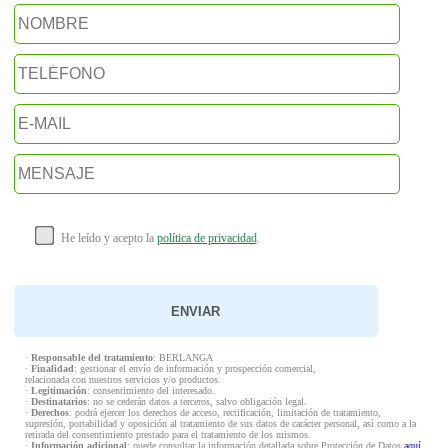
He leído y acepto la
política de privacidad
.
·
Responsable del tratamiento
: BERLANGA
·
Finalidad
: gestionar el envío de información y prospección comercial,
relacionada con nuestros servicios y/o productos.
·
Legitimación
: consentimiento del interesado.
·
Destinatarios
: no se cederán datos a terceros, salvo obligación legal.
·
Derechos
: podrá ejercer los derechos de acceso, rectificación, limitación de tratamiento,
supresión, portabilidad y oposición al tratamiento de sus datos de carácter personal, así como a la
retirada del consentimiento prestado para el tratamiento de los mismos.
·
Información adicional
: puede consultar la información detallada sobre Protección de Datos
aquí
.