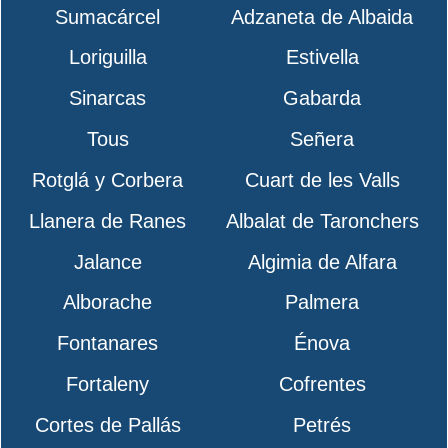
Sumacárcel
Adzaneta de Albaida
Loriguilla
Estivella
Sinarcas
Gabarda
Tous
Señera
Rotglá y Corbera
Cuart de les Valls
Llanera de Ranes
Albalat de Taronchers
Jalance
Algimia de Alfara
Alborache
Palmera
Fontanares
Énova
Fortaleny
Cofrentes
Cortes de Pallás
Petrés