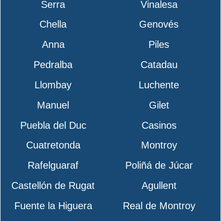
Serra
Vinalesa
Chella
Genovés
Anna
Piles
Pedralba
Catadau
Llombay
Luchente
Manuel
Gilet
Puebla del Duc
Casinos
Cuatretonda
Montroy
Rafelguaraf
Poliñá de Júcar
Castellón de Rugat
Agullent
Fuente la Higuera
Real de Montroy