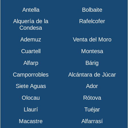
Antella
Bolbaite
Alquería de la
Rafelcofer
Condesa
Ademuz
Venta del Moro
Cuartell
Montesa
Alfarp
Bárig
Camporrobles
Alcántara de Júcar
Siete Aguas
Ador
Olocau
Rótova
Llaurí
Tuéjar
Macastre
Alfarrasí