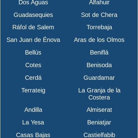
Dos Aguas
Alfahuir
Guadasequies
Sot de Chera
Ráfol de Salem
Torrebaja
San Juan de Énova
Aras de los Olmos
Bellús
Beniflá
Cotes
Benisoda
Cerdá
Guardamar
Terrateig
La Granja de la
Costera
Andilla
Almiserat
La Yesa
Beniatjar
Casas Bajas
Castielfabib