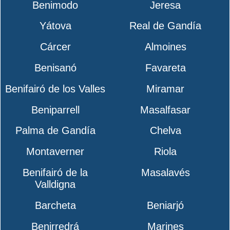
Benimodo
Jeresa
Yátova
Real de Gandía
Cárcer
Almoines
Benisanó
Favareta
Benifairó de los Valles
Miramar
Beniparrell
Masalfasar
Palma de Gandía
Chelva
Montaverner
Riola
Benifairó de la
Masalavés
Valldigna
Barcheta
Beniarjó
Benirredrá
Marines