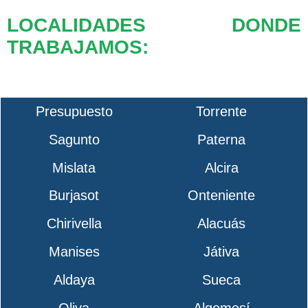
LOCALIDADES DONDE
TRABAJAMOS:
Presupuesto
Torrente
Sagunto
Paterna
Mislata
Alcira
Burjasot
Onteniente
Chirivella
Alacuás
Manises
Játiva
Aldaya
Sueca
Oliva
Algemesí