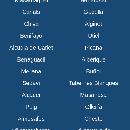
Masamagrell
Benetúser
Canals
Godella
Chiva
Alginet
Benifayó
Utiel
Alcudia de Carlet
Picaña
Benaguacil
Alberique
Meliana
Buñol
Sedaví
Tabernes Blanques
Alcácer
Masanasa
Puig
Ollería
Almusafes
Cheste