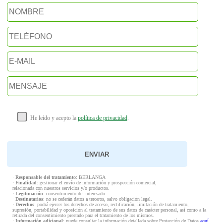
He leído y acepto la
política de privacidad
.
·
Responsable del tratamiento
: BERLANGA
·
Finalidad
: gestionar el envío de información y prospección comercial,
relacionada con nuestros servicios y/o productos.
·
Legitimación
: consentimiento del interesado.
·
Destinatarios
: no se cederán datos a terceros, salvo obligación legal.
·
Derechos
: podrá ejercer los derechos de acceso, rectificación, limitación de tratamiento,
supresión, portabilidad y oposición al tratamiento de sus datos de carácter personal, así como a la
retirada del consentimiento prestado para el tratamiento de los mismos.
·
Información adicional
: puede consultar la información detallada sobre Protección de Datos
aquí
.