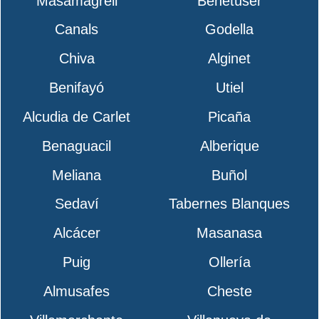
Masamagrell
Benetúser
Canals
Godella
Chiva
Alginet
Benifayó
Utiel
Alcudia de Carlet
Picaña
Benaguacil
Alberique
Meliana
Buñol
Sedaví
Tabernes Blanques
Alcácer
Masanasa
Puig
Ollería
Almusafes
Cheste