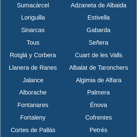
Sumacárcel
Adzaneta de Albaida
Loriguilla
Estivella
Sinarcas
Gabarda
Tous
Señera
Rotglá y Corbera
Cuart de les Valls
Llanera de Ranes
Albalat de Taronchers
Jalance
Algimia de Alfara
Alborache
Palmera
Fontanares
Énova
Fortaleny
Cofrentes
Cortes de Pallás
Petrés