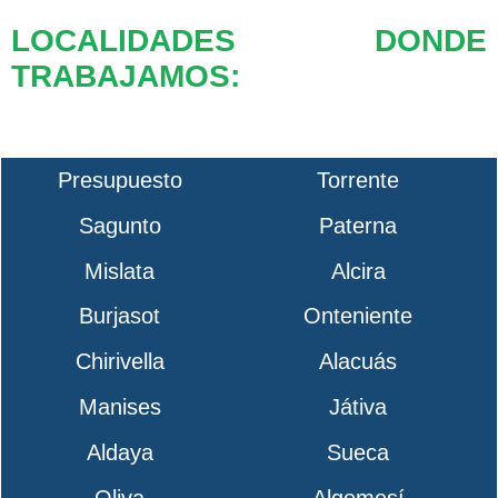
LOCALIDADES DONDE
TRABAJAMOS:
Presupuesto
Torrente
Sagunto
Paterna
Mislata
Alcira
Burjasot
Onteniente
Chirivella
Alacuás
Manises
Játiva
Aldaya
Sueca
Oliva
Algemesí