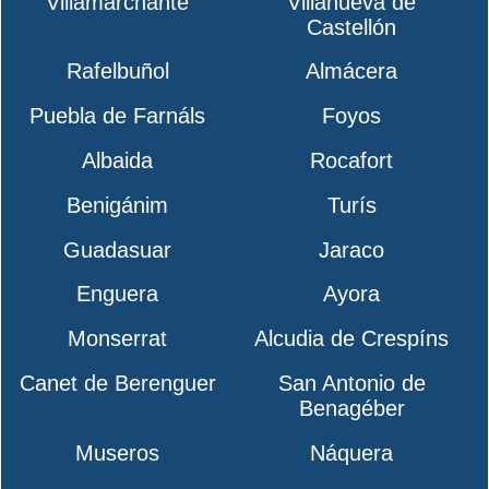
Villamarchante
Villanueva de
Castellón
Rafelbuñol
Almácera
Puebla de Farnáls
Foyos
Albaida
Rocafort
Benigánim
Turís
Guadasuar
Jaraco
Enguera
Ayora
Monserrat
Alcudia de Crespíns
Canet de Berenguer
San Antonio de
Benagéber
Museros
Náquera