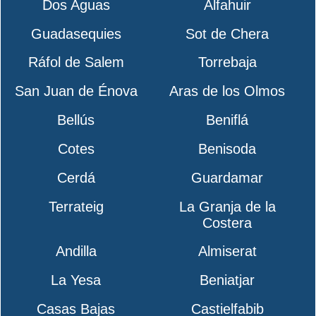
Dos Aguas
Alfahuir
Guadasequies
Sot de Chera
Ráfol de Salem
Torrebaja
San Juan de Énova
Aras de los Olmos
Bellús
Beniflá
Cotes
Benisoda
Cerdá
Guardamar
Terrateig
La Granja de la
Costera
Andilla
Almiserat
La Yesa
Beniatjar
Casas Bajas
Castielfabib