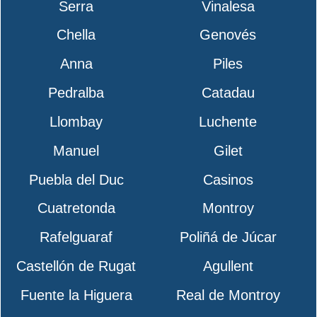
Serra
Vinalesa
Chella
Genovés
Anna
Piles
Pedralba
Catadau
Llombay
Luchente
Manuel
Gilet
Puebla del Duc
Casinos
Cuatretonda
Montroy
Rafelguaraf
Poliñá de Júcar
Castellón de Rugat
Agullent
Fuente la Higuera
Real de Montroy