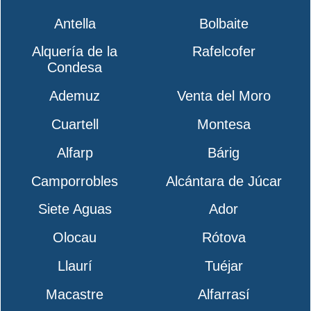
Antella
Bolbaite
Alquería de la
Rafelcofer
Condesa
Ademuz
Venta del Moro
Cuartell
Montesa
Alfarp
Bárig
Camporrobles
Alcántara de Júcar
Siete Aguas
Ador
Olocau
Rótova
Llaurí
Tuéjar
Macastre
Alfarrasí