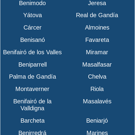
Benimodo
Jeresa
Yátova
Real de Gandía
Cárcer
Almoines
Benisanó
Favareta
Benifairó de los Valles
Miramar
Beniparrell
Masalfasar
Palma de Gandía
Chelva
Montaverner
Riola
Benifairó de la
Masalavés
Valldigna
Barcheta
Beniarjó
Benirredrá
Marines